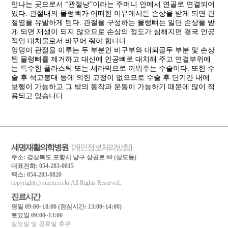
만나는 곳으로서 “관절낭”이라는 주머니 안에서 연골로 연결되어
있다. 관절내의 물렁뼈가 어떠한 이유에서든 손상을 받게 되면 관
절염을 유발하게 된다. 관절을 구성하는 물렁뼈는 일단 손상을 받
게 되면 재생이 되지 않으므로 손상의 정도가 심해지면 결국 인공
적인 대치물로서 바꾸어 줘야 합니다.
엉덩이 관절을 이루는 두 부분인 비구부와 대퇴골두 부분 및 손상
된 물렁뼈를 제거하고 대신에 인공뼈로 대치해 주고 연결부위에
는 특수한 플라스틱 또는 세라믹으로 끼워주는 수술이다. 또한 수
술 후 석고붕대 등에 의한 고정이 없으므로 수술 후 단기간 내에
보행이 가능하고 그 밖의 동작과 운동이 가능하기 때문에 많이 적
용되고 있습니다.
세명재활의학병원
[개인정보처리방침]
주소: 경상북도 포항시 남구 상공로 60 (상도동)
대표전화: 054-283-0815
팩스: 054-283-0820
copyright(c) smrm.co.kr All Rights Reserved.
■
진료시간
평일 09:00~18:00 (점심시간: 13:00~14:00)
토요일 09:00~13:00
일요일 및 공휴일 휴무